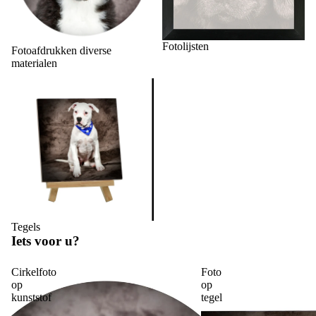
Fotolijsten
Fotoafdrukken diverse
materialen
Tegels
Tegels
Iets voor u?
Cirkelfoto
Foto
op
op
kunststof
tegel